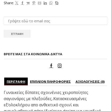
Share:
ΒΡΕΊΤΕ ΜΑΣ ΣΤΑ ΚΟΙΝΩΝΙΚΆ ΔΊΚΤΥΑ
ΠΕΡΙΓΡΑΦΉ
ΕΠΙΠΛΈΟΝ ΠΛΗΡΟΦΟΡΊΕΣ
ΑΞΙΟΛΟΓΉΣΕΙΣ (0)
Γυναικείες δίπατες σχοινένιες χειροποίητες
σαγιονάρες με πλεξούδες..Κατασκευασμένες
εξ’ολοκλήρου απο ανθεκτικό σχοινί και
αντιολισθητικό πάτο.Ιδιαίτερο design για μοναδικό