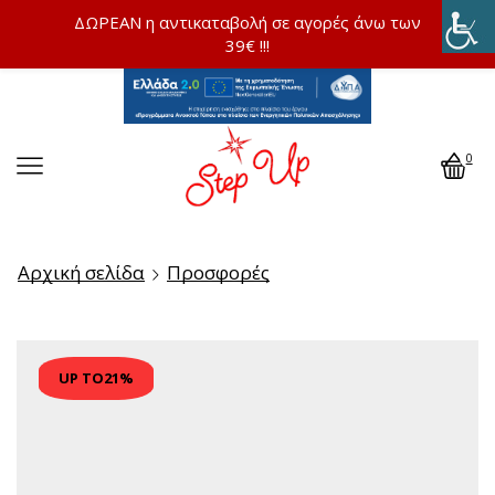
ΔΩΡΕΑΝ η αντικαταβολή σε αγορές άνω των
39€ !!!
0
Αρχική σελίδα
Προσφορές
UP TO
21%