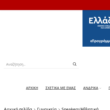
ΑΡΧΙΚΗ
ΣΧΕΤΙΚΑ ΜΕ ΕΜΑΣ
ΑΝΔΡΙΚΆ
Αρχική σελίδα
Γυναικεία
Sneakers/Aθλητικά