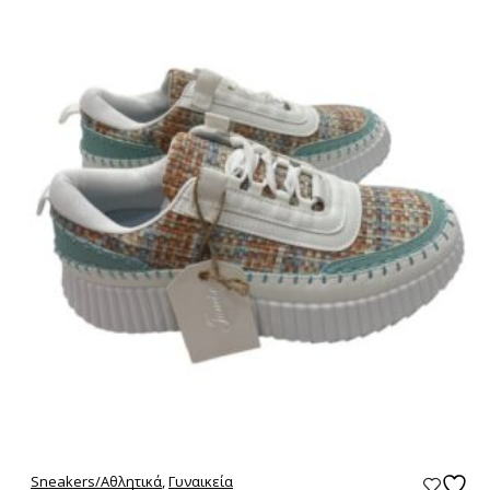
Sneakers/Aθλητικά
,
Γυναικεία