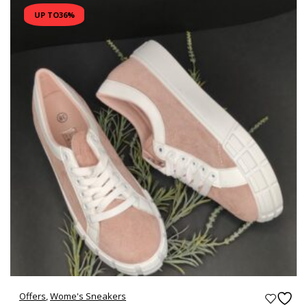
UP TO
36%
Offers
,
Wome's Sneakers