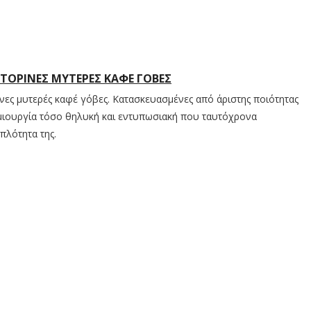
ΣΤΌΡΙΝΕΣ ΜΥΤΕΡΈΣ ΚΑΦΈ ΓΌΒΕΣ
ινες μυτερές καφέ γόβες. Κατασκευασμένες από άριστης ποιότητας
μιουργία τόσο θηλυκή και εντυπωσιακή που ταυτόχρονα
απλότητα της.