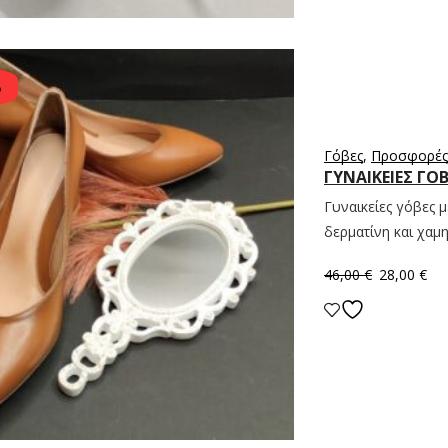
%
Γόβες
,
Προσφορές
ΓΥΝΑΙΚΕΊΕΣ ΓΌ
Γυναικείες γόβες 
δερματίνη και χαμ
46,00
€
28,00
€
Επιλογή