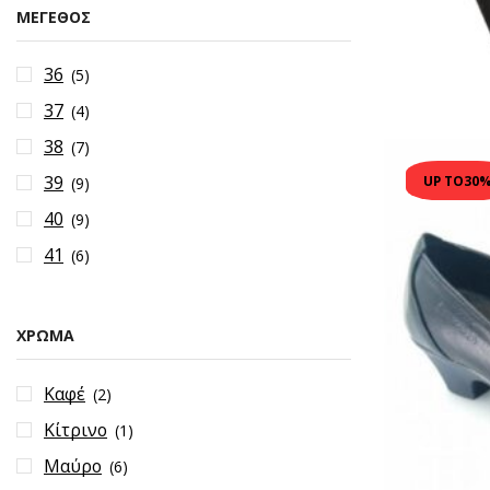
ΜΈΓΕΘΟΣ
36
(5)
37
(4)
38
(7)
39
UP TO
30
(9)
40
(9)
41
(6)
ΧΡΏΜΑ
Καφέ
(2)
Κίτρινο
(1)
Μαύρο
(6)