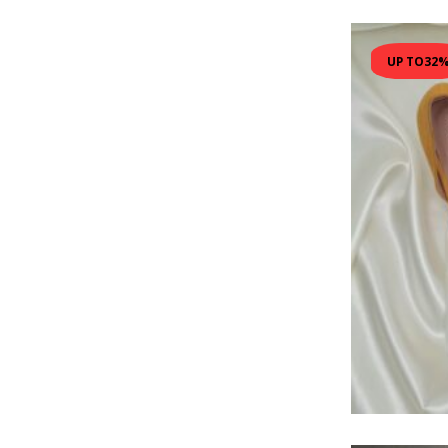
UP TO
32