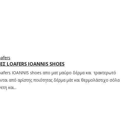
oafers
ΒΕΣ LOAFERS IOANNIS SHOES
loafers IOANNIS shoes απο ματ μαύρο δέρμα και τρακτερωτό
νται από αρίστης ποιότητας δέρμα μάτ και θερμολάστιχο σόλα
τη και...