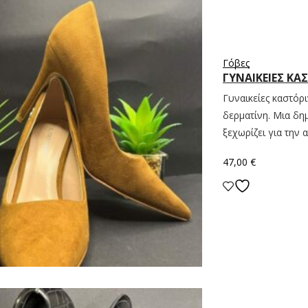
Γόβες
ΓΥΝΑΙΚΕΊΕΣ ΚΑ
Γυναικείες καστόρ
δερματίνη. Μια δη
ξεχωρίζει για την 
47,00
€
Επιλογή