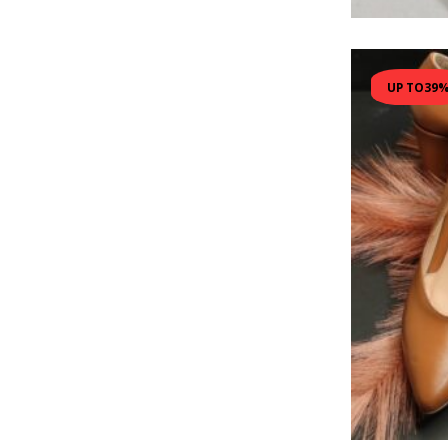
UP TO
39