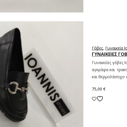
Γόβες
,
Γυναικεία l
ΓΥΝΑΙΚΕΙΕΣ ΓΟ
Γυναικείες γόβες 
αγκράφα και τρακτ
και θερμολάστιχο σ
75,00
€
Επιλογή