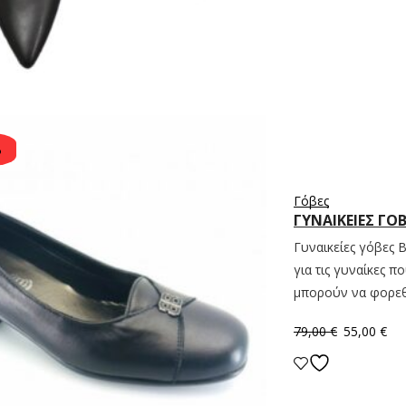
%
Γόβες
ΓΥΝΑΙΚΕΙΕΣ ΓΟ
Γυναικείες γόβες B
για τις γυναίκες 
μπορούν να φορεθ
79,00
€
55,00
€
Επιλογή