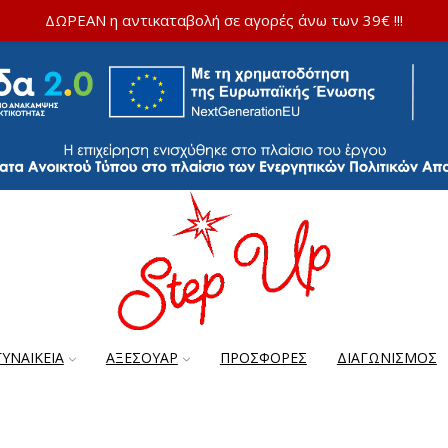
ΔΩΡΕΑΝ η αντικαταβολή σε αγορές άνω των 39€ !!!
ΓΥΝΑΙΚΕΊΑ
ΑΞΕΣΟΥΆΡ
ΠΡΟΣΦΟΡΈΣ
ΔΙΑΓΩΝΙΣΜΌΣ