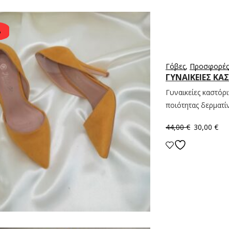
%
Γόβες
,
Προσφορές
ΓΥΝΑΙΚΕΊΕΣ ΚΑ
Γυναικείες καστόρ
ποιότητας δερματίν
44,00
€
30,00
€
Επιλογή